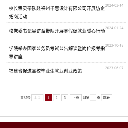
2024-03-14
校长程灵带队赴福州千惠设计有限公司开展访企
拓岗活动
2024-01-24
校党委书记吴访益带队开展寒假促就业暖心行动
2023-10-18
学院举办国家公务员考试公告解读暨岗位报考指
导讲座
2023-06-07
福建省促进高校毕业生就业创业政策
共35条
上页
1
2
3
下页
到第
页
跳转